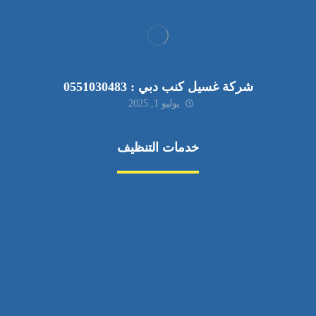
شركة غسيل كنب دبي : 0551030483
يوليو 1, 2025
خدمات التنظيف
مكافحة الآفات
مركبة
بناء
غسيل سيارة
صيانة
تجاري
عادي
خدمات