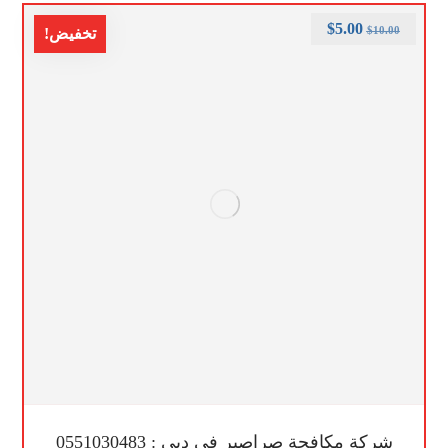
$
5.00
$
10.00
تخفيض!
شركة مكافحة صراصير في دبي : 0551030483