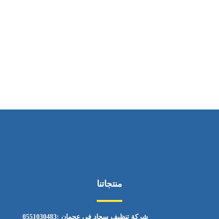
ساعات العمل
من السبت إلى الجمعة 9:٠٠ - 12:٠٠
منتجاتنا
شركة تنظيف سجاد في عجمان :0551030483