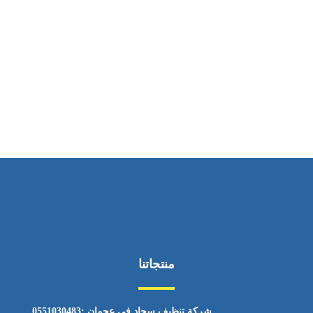
ساعات العمل
من السبت إلى الجمعة 9:٠٠ - 12:٠٠
منتجاتنا
شركة تنظيف سجاد في عجمان :0551030483