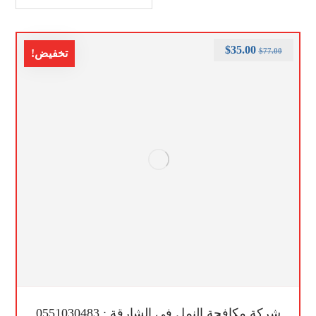
$
35.00
$
77.00
تخفيض!
شركة مكافحة النمل في الشارقة : 0551030483