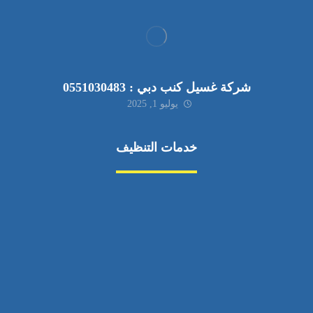
شركة غسيل كنب دبي : 0551030483
يوليو 1, 2025
خدمات التنظيف
مكافحة الآفات
مركبة
بناء
غسيل سيارة
صيانة
تجاري
عادي
خدمات