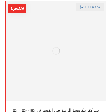
$
20.00
$
60.00
تخفيض!
شركة مكافحة الرمة في الفجيرة : 0551030483