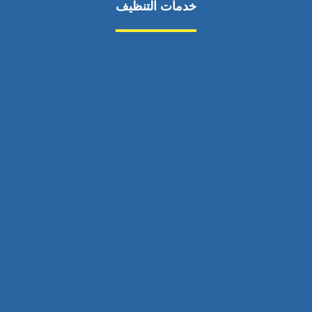
خدمات التنظيف
مكافحة الآفات
مركبة
بناء
غسيل سيارة
صيانة
تجاري
عادي
خدمات
الداخلية
الخارج
اتصال
لورم
معلومات
الخارج
خدمات
خدمات ساخنة