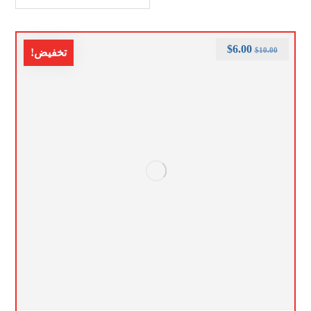
$
6.00
$
10.00
تخفيض!