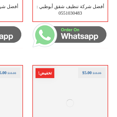
أفضل شركة تنظيف شقق أبوظبي :
أفضل شرك
0551030483
5.00
$
5.00
تخفيض!
$
10.00
$
10.00