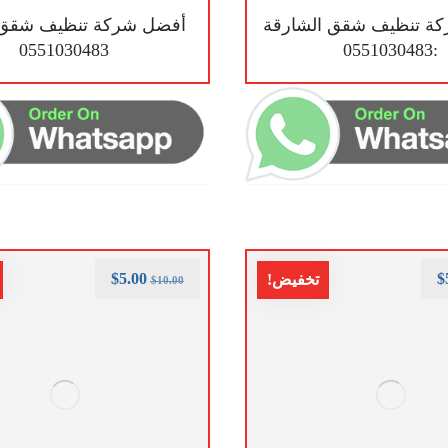
ة تنظيف شقق الشارقة
أفضل شركة تنظيف شقق ا
0551030483
:0551030483
$
5.00
$
تخفيض!
$
10.00