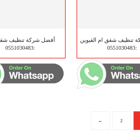
 تنظيف شقق ام القيوين
أفضل شركة تنظيف شقق
:0551030483
:0551030483
←
2