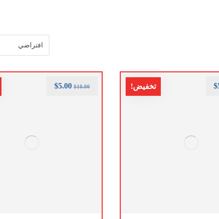
$
5.00
$
تخفيض!
$
10.00