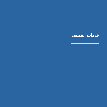
خدمات التنظيف
مكافحة الآفات
مركبة
بناء
غسيل سيارة
صيانة
تجاري
عادي
خدمات
الداخلية
الخارج
اتصال
لورم
معلومات
الخارج
خدمات
خدمات ساخنة