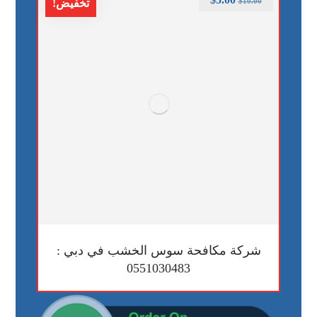
$
10.00
تخفيض!
شركة مكافحة سوس الخشب في دبي :
0551030483