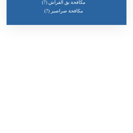
مكافحة بق الفراش
(7)
مكافحة صراصير
(7)
رقم الهاتف
0551030483
مواقعنا