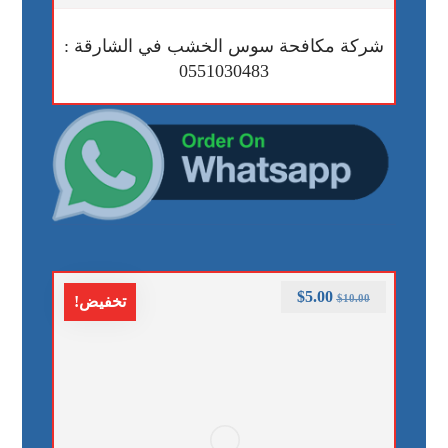
شركة مكافحة سوس الخشب في الشارقة :
0551030483
$
5.00
$
10.00
تخفيض!