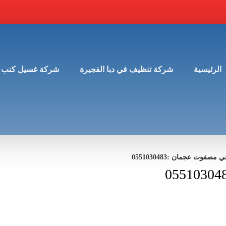
الرئيسية
شركة تنظيف في دبا الفجيرة
شركة غسيل كنب 
فوت عجمان :0551030483