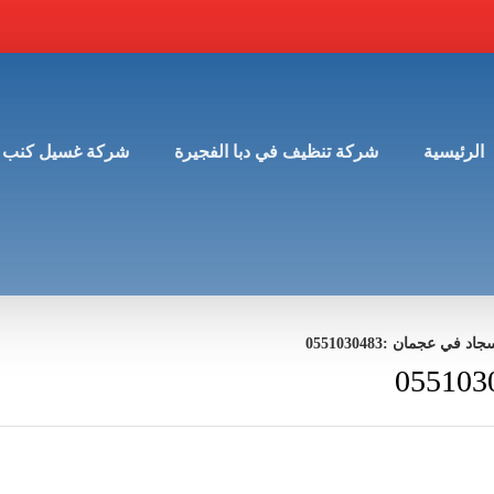
الرئيسية
شركة تنظيف في دبا الفجيرة
شركة غسيل كنب 
ي عجمان :0551030483