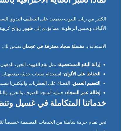
الكثير من ربات البيوت يعتمدن على التنظيف اليدوي السط
الألياف ويحبس الرطوبة، مما يؤدي إلى ظهور روائح كريهة
الاستعانة بـ
مغسلة سجاد محترفة في عجمان
تضمن لك:
إزالة البقع المستعصية:
مثل بقع القهوة، الحبر، الدهون، و
الحفاظ على الألوان:
استخدام تقنيات حديثة تمنعبهتان أ
التعقيم العميق:
القضاء على الفطريات والبكتيريا بنسبة تص
إطالة عمر السجاد:
حماية أنسجة الصوف والحرير والناي
خدماتنا المتكاملة في غسيل وتن
نحن نقدم حزمة شاملة من الخدمات المصممة خصيصاً لتلبي