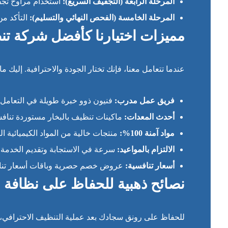
المرحلة الرابعة (التجفيف السريع):
استخدام مراوح تجف
المرحلة الخامسة (الفحص النهائي والتسليم):
التأكد من 
مميزات اختيارنا كأفضل شركة ت
عندما تتعامل معنا، فإنك تختار الجودة والاحترافية. إليك ما 
فريق عمل مدرب:
فنيون ذوو خبرة طويلة في التعامل م
أحدث المعدات:
ماكينات تنظيف بالبخار مستوردة تنافس
مواد آمنة 100%:
منتجات خالية من المواد الكيميائية الق
الالتزام بالمواعيد:
سرعة في الاستجابة وتقديم الخدمة ف
أسعار تنافسية:
عروض خصم حصرية وباقات أسعار تناسب
نصائح ذهبية للحفاظ على نظافة 
للحفاظ على رونق سجادك بعد عملية التنظيف الاحترافي، يُن