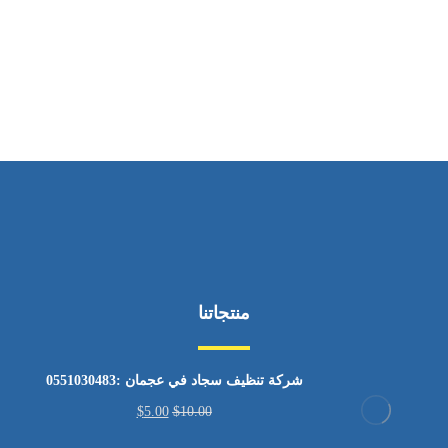
ساعات العمل
من السبت إلى الجمعة 9:٠٠ - 12:٠٠
منتجاتنا
شركة تنظيف سجاد في عجمان :0551030483
$
5.00
$
10.00