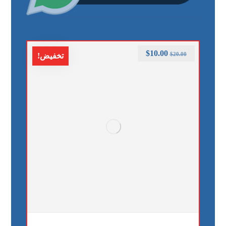
$
10.00
$
20.00
تخفيض!