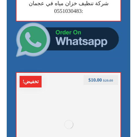
شركة تنظيف خزان مياه في عجمان
:0551030483
$
10.00
$
20.00
تخفيض!