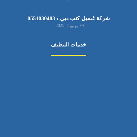
شركة غسيل كنب دبي : 0551030483
يوليو 1, 2025
خدمات التنظيف
مكافحة الآفات
مركبة
بناء
غسيل سيارة
صيانة
تجاري
عادي
خدمات
الداخلية
الخارج