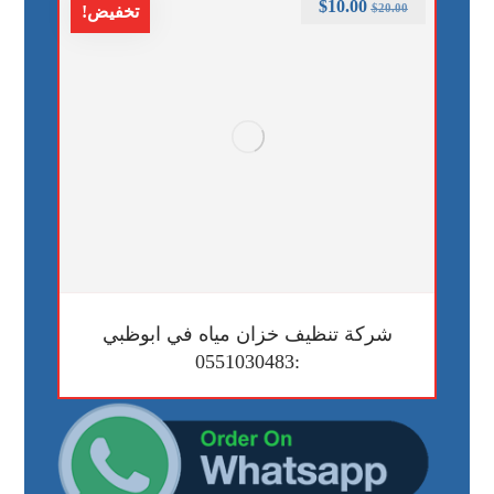
$
10.00
$
20.00
تخفيض!
شركة تنظيف خزان مياه في ابوظبي
:0551030483