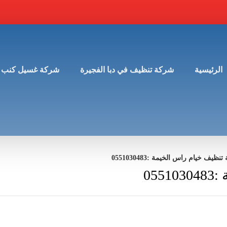
الرئيسية
شركة تنظيف في دبا الفجيرة
شركة غسيل كنب 
ف خيام راس الخيمة :0551030483
05