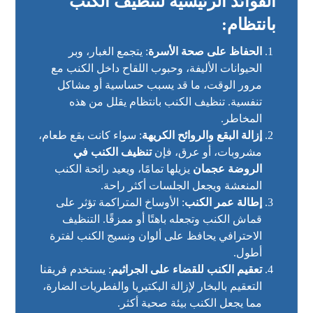
الفوائد الرئيسية لتنظيف الكنب
بانتظام:
الحفاظ على صحة الأسرة
: يتجمع الغبار، وبر
الحيوانات الأليفة، وحبوب اللقاح داخل الكنب مع
مرور الوقت، ما قد يسبب حساسية أو مشاكل
تنفسية. تنظيف الكنب بانتظام يقلل من هذه
المخاطر.
إزالة البقع والروائح الكريهة
: سواء كانت بقع طعام،
مشروبات، أو عرق، فإن
تنظيف الكنب في
الروضة عجمان
يزيلها تمامًا، ويعيد رائحة الكنب
المنعشة ويجعل الجلسات أكثر راحة.
إطالة عمر الكنب
: الأوساخ المتراكمة تؤثر على
قماش الكنب وتجعله باهتًا أو ممزقًا. التنظيف
الاحترافي يحافظ على ألوان ونسيج الكنب لفترة
أطول.
تعقيم الكنب للقضاء على الجراثيم
: يستخدم فريقنا
التعقيم بالبخار لإزالة البكتيريا والفطريات الضارة،
مما يجعل الكنب بيئة صحية أكثر.