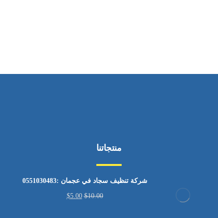
ساعات العمل
من السبت إلى الجمعة 9:٠٠ - 12:٠٠
منتجاتنا
شركة تنظيف سجاد في عجمان :0551030483
$
5.00
$
10.00