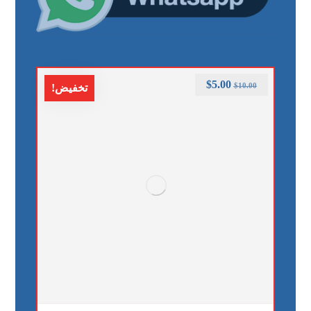
$
5.00
$
10.00
تخفيض!