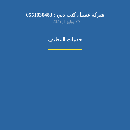
شركة غسيل كنب دبي : 0551030483
يوليو 1, 2025
خدمات التنظيف
مكافحة الآفات
مركبة
بناء
غسيل سيارة
صيانة
تجاري
عادي
خدمات
الداخلية
الخارج
اتصال