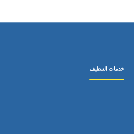
0551030483
خدمات التنظيف
مكافحة الآفات
مركبة
بناء
غسيل سيارة
صيانة
تجاري
عادي
خدمات
الداخلية
الخارج