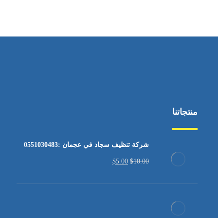
من السبت إلى الجمعة 9:٠٠ - 12:٠٠
منتجاتنا
شركة تنظيف سجاد في عجمان :0551030483
$
5.00
$
10.00