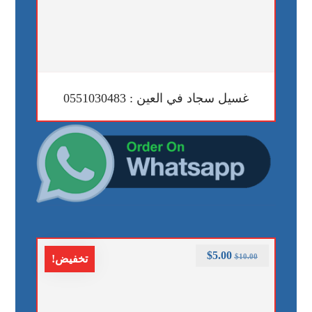
غسيل سجاد في العين : 0551030483
$
5.00
$
10.00
تخفيض!