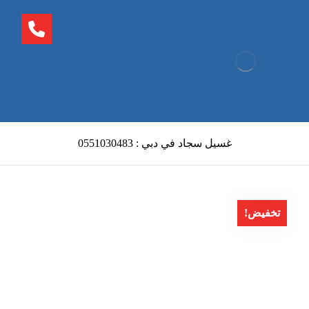
غسيل سجاد في دبي : 0551030483
تخفيض!