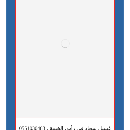
غسيل سجاد في رأس الخيمة : 0551030483