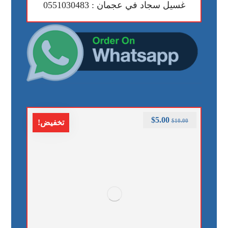
غسيل سجاد في عجمان : 0551030483
$
5.00
$
10.00
تخفيض!