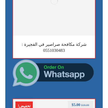
شركة مكافحة صراصير في الفجيرة :
0551030483
$
5.00
$
10.00
تخفيض!