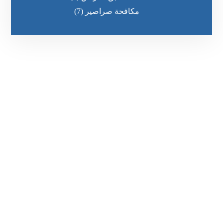
مكافحة صراصير
(7)
رقم الهاتف
0551030483
مواقعنا