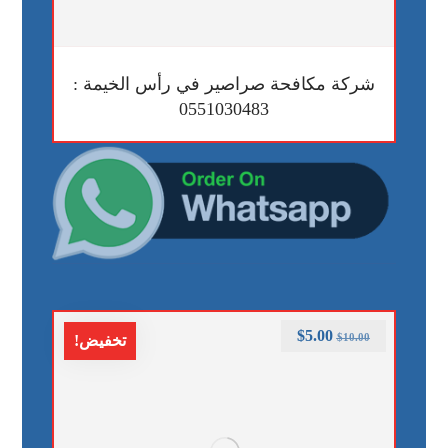
شركة مكافحة صراصير في رأس الخيمة :
0551030483
$
5.00
$
10.00
تخفيض!