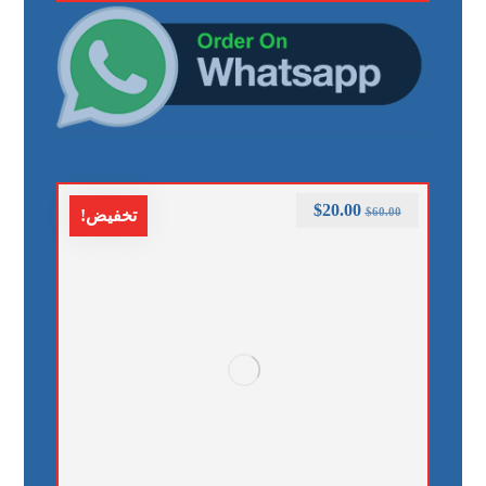
$
20.00
$
60.00
تخفيض!