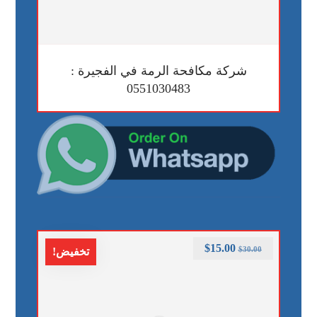
شركة مكافحة الرمة في الفجيرة :
0551030483
$
15.00
$
30.00
تخفيض!