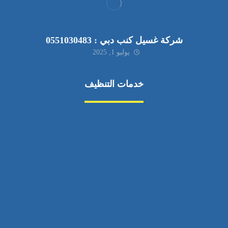
شركة غسيل كنب دبي : 0551030483
يوليو 1, 2025
خدمات التنظيف
مكافحة الآفات
مركبة
بناء
غسيل سيارة
صيانة
تجاري
عادي
خدمات
الداخلية