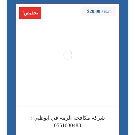
$
20.00
$
45.00
تخفيض!
شركة مكافحة الرمة في ابوظبي :
0551030483