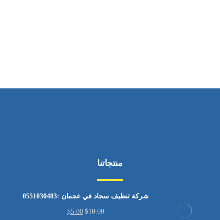
ساعات العمل
من السبت إلى الجمعة 9:٠٠ - 12:٠٠
منتجاتنا
شركة تنظيف سجاد في عجمان :0551030483
$
5.00
$
10.00