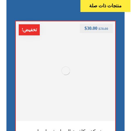
منتجات ذات صلة
$
30.00
$
70.00
تخفيض!