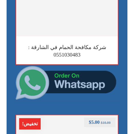
شركة مكافحة الحمام في الشارقة :
0551030483
$
5.00
$
10.00
تخفيض!