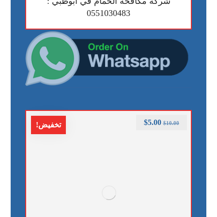
شركة مكافحة الحمام في ابوظبي :
0551030483
$
5.00
$
10.00
تخفيض!