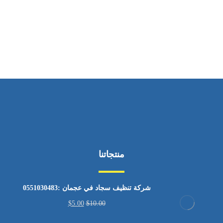
ساعات العمل
من السبت إلى الجمعة 9:٠٠ - 12:٠٠
منتجاتنا
شركة تنظيف سجاد في عجمان :0551030483
$
5.00
$
10.00