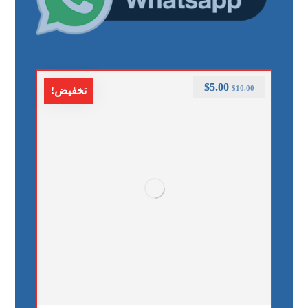
$
5.00
$
10.00
تخفيض!