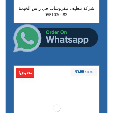
شركة تنظيف مفروشات في راس الخيمة
:0551030483
$
5.00
$
10.00
تخفيض!