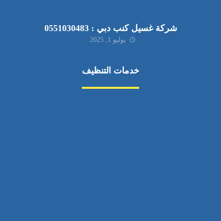
شركة غسيل كنب دبي : 0551030483
يوليو 1, 2025
خدمات التنظيف
مكافحة الآفات
مركبة
بناء
غسيل سيارة
صيانة
تجاري
عادي
خدمات
الداخلية
الخارج