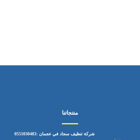
ساعات العمل
من السبت إلى الجمعة 9:٠٠ - 12:٠٠
منتجاتنا
شركة تنظيف سجاد في عجمان :0551030483