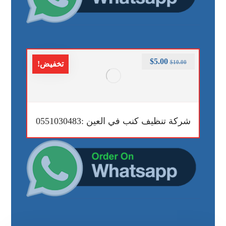
$
5.00
$
10.00
تخفيض!
شركة تنظيف كنب في العين :0551030483