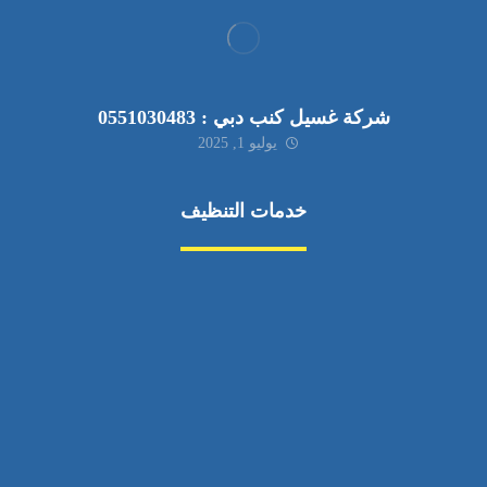
شركة غسيل كنب دبي : 0551030483
يوليو 1, 2025
خدمات التنظيف
مكافحة الآفات
مركبة
بناء
غسيل سيارة
صيانة
تجاري
عادي
خدمات