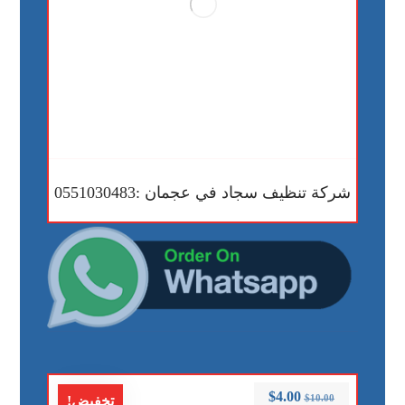
شركة تنظيف سجاد في عجمان :0551030483
$
4.00
$
10.00
تخفيض!