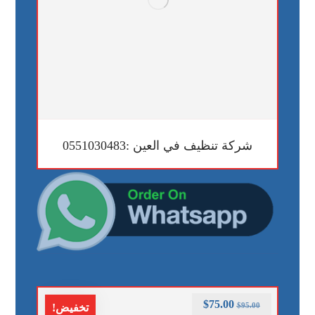
شركة تنظيف في العين :0551030483
$
75.00
$
95.00
تخفيض!