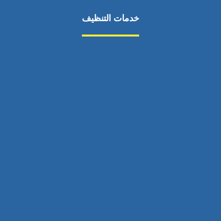
خدمات التنظيف
مكافحة الآفات
مركبة
بناء
غسيل سيارة
صيانة
تجاري
عادي
خدمات
الداخلية
الخارج
اتصال
لورم
معلومات
الخارج
خدمات