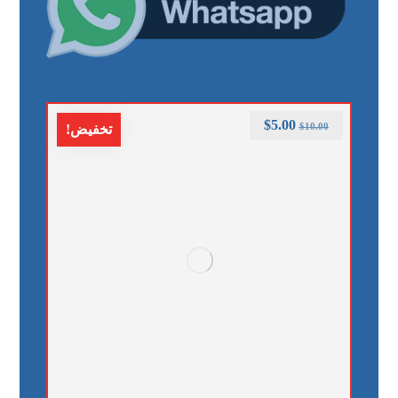
$
5.00
$
10.00
تخفيض!