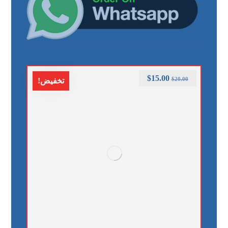
$
15.00
$
20.00
تخفيض!