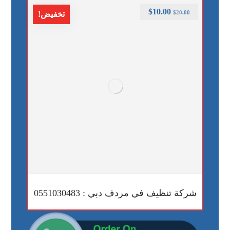
$
10.00
$
20.00
تخفيض!
شركة تنظيف في مردف دبي : 0551030483