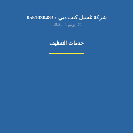
شركة غسيل كنب دبي : 0551030483
يوليو 1, 2025
خدمات التنظيف
مكافحة الآفات
مركبة
بناء
غسيل سيارة
صيانة
تجاري
عادي
خدمات
الداخلية
الخارج