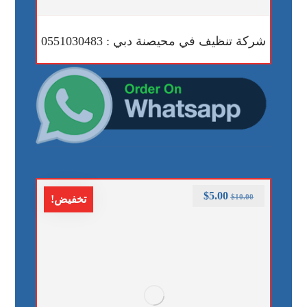
شركة تنظيف في محيصنة دبي : 0551030483
$
5.00
$
10.00
تخفيض!