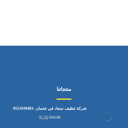
ساعات العمل
من السبت إلى الجمعة 9:٠٠ - 12:٠٠
منتجاتنا
شركة تنظيف سجاد في عجمان :0551030483
$
5.00
$
10.00