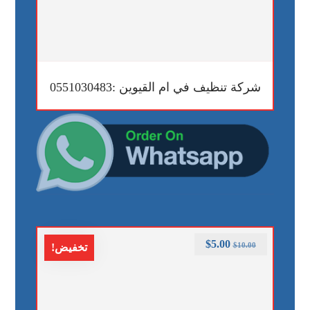
شركة تنظيف في ام القيوين :0551030483
$
5.00
$
10.00
تخفيض!