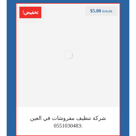
$
5.00
$
10.00
تخفيض!
شركة تنظيف مفروشات في العين
:0551030483