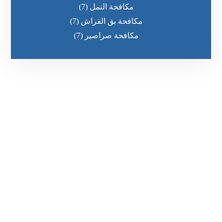
مكافحة النمل
(7)
مكافحة بق الفراش
(7)
مكافحة صراصير
(7)
رقم الهاتف
0551030483