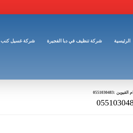
الرئيسية
شركة تنظيف في دبا الفجيرة
شركة غسيل كنب 
 :0551030483