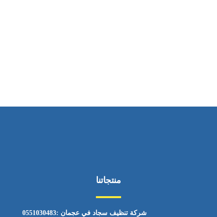
ساعات العمل
من السبت إلى الجمعة 9:٠٠ - 12:٠٠
منتجاتنا
شركة تنظيف سجاد في عجمان :0551030483