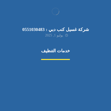
شركة غسيل كنب دبي : 0551030483
يوليو 1, 2025
خدمات التنظيف
مكافحة الآفات
مركبة
بناء
غسيل سيارة
صيانة
تجاري
عادي
خدمات