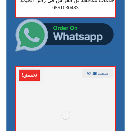
خدمات مكافحة بق الفراش في رأس الخيمة :
0551030483
$
5.00
$
10.00
تخفيض!