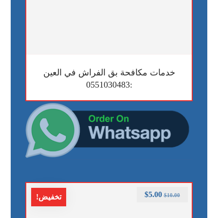
خدمات مكافحة بق الفراش في العين
:0551030483
$
5.00
$
10.00
تخفيض!