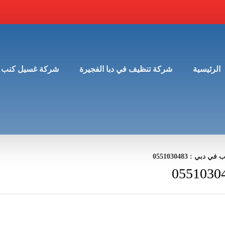
الرئيسية
شركة تنظيف في دبا الفجيرة
شركة غسيل كنب 
ي : 0551030483