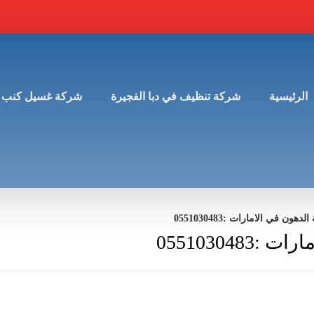
الرئيسية
شركة تنظيف في دبا الفجيرة
شركة غسيل كنب 
ون في الامارات :0551030483
05510304