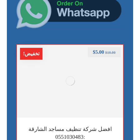
$
5.00
$
10.00
تخفيض!
افضل شركة تنظيف مساجد الشارقة
:0551030483