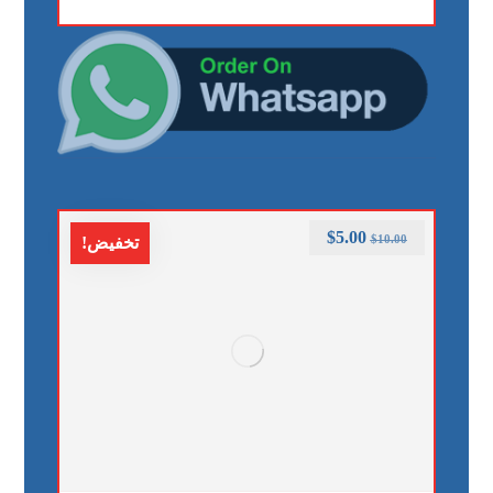
$
5.00
$
10.00
تخفيض!