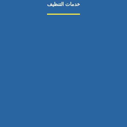
خدمات التنظيف
مكافحة الآفات
مركبة
بناء
غسيل سيارة
صيانة
تجاري
عادي
خدمات
الداخلية
الخارج
اتصال
لورم
معلومات
الخارج
خدمات
خدمات ساخنة