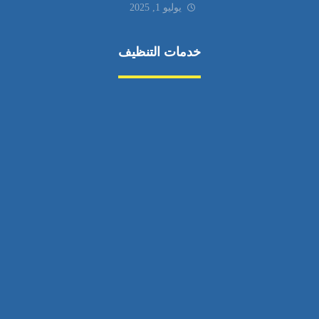
يوليو 1, 2025
خدمات التنظيف
مكافحة الآفات
مركبة
بناء
غسيل سيارة
صيانة
تجاري
عادي
خدمات
الداخلية
الخارج
اتصال
لورم
معلومات