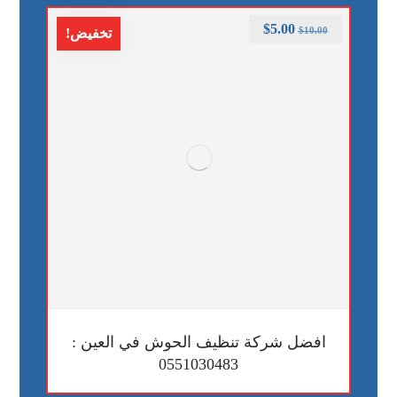
$
5.00
$
10.00
تخفيض!
افضل شركة تنظيف الحوش في العين :
0551030483