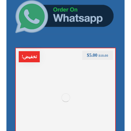
$
5.00
$
10.00
تخفيض!