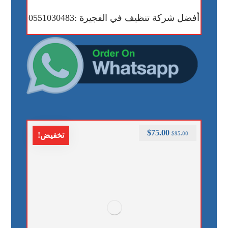
أفضل شركة تنظيف في الفجيرة :0551030483
$
75.00
$
95.00
تخفيض!