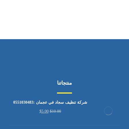
من السبت إلى الجمعة 9:٠٠ - 12:٠٠
منتجاتنا
شركة تنظيف سجاد في عجمان :0551030483
$
5.00
$
10.00