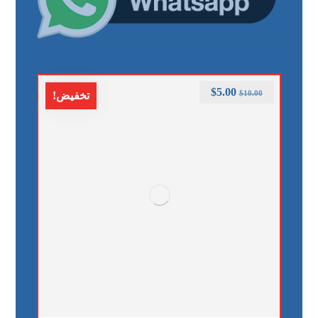
$
5.00
$
10.00
تخفيض!