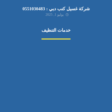
شركة غسيل كنب دبي : 0551030483
يوليو 1, 2025
خدمات التنظيف
مكافحة الآفات
مركبة
بناء
غسيل سيارة
صيانة
تجاري
عادي
خدمات
الداخلية
الخارج
اتصال