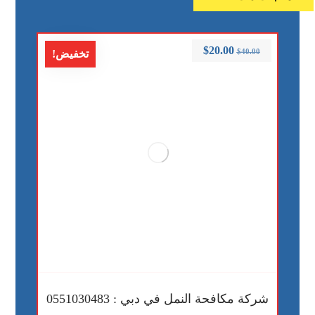
$
20.00
$
40.00
تخفيض!
شركة مكافحة النمل في دبي : 0551030483