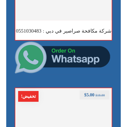
شركة مكافحة صراصير في دبي : 0551030483
$
5.00
$
10.00
تخفيض!