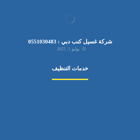
شركة غسيل كنب دبي : 0551030483
يوليو 1, 2025
خدمات التنظيف
مكافحة الآفات
مركبة
بناء
غسيل سيارة
صيانة
تجاري
عادي