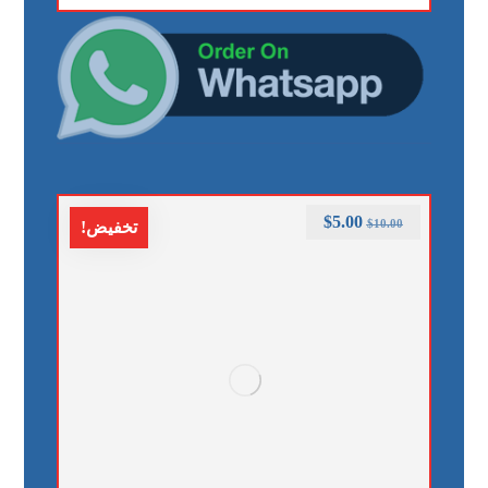
$
5.00
$
10.00
تخفيض!