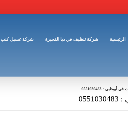
الرئيسية
شركة تنظيف في دبا الفجيرة
شركة غسيل كنب 
ظبي : 0551030483
05