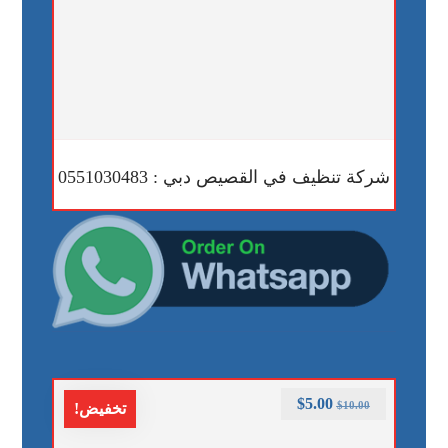
شركة تنظيف في القصيص دبي : 0551030483
$
5.00
$
10.00
تخفيض!