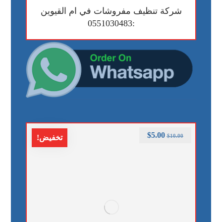
شركة تنظيف مفروشات في ام القيوين
:0551030483
$
5.00
$
10.00
تخفيض!