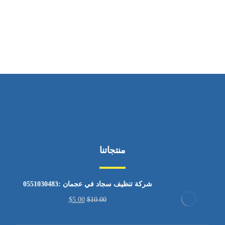
ساعات العمل
من السبت إلى الجمعة 9:٠٠ - 12:٠٠
منتجاتنا
شركة تنظيف سجاد في عجمان :0551030483
$
5.00
$
10.00