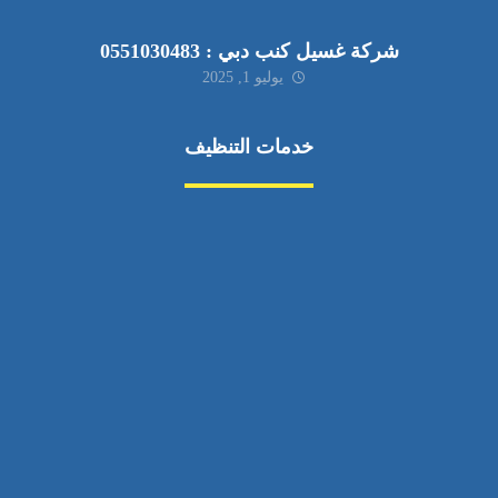
شركة غسيل كنب دبي : 0551030483
يوليو 1, 2025
خدمات التنظيف
مكافحة الآفات
مركبة
بناء
غسيل سيارة
صيانة
تجاري
عادي
خدمات
الداخلية
الخارج
اتصال