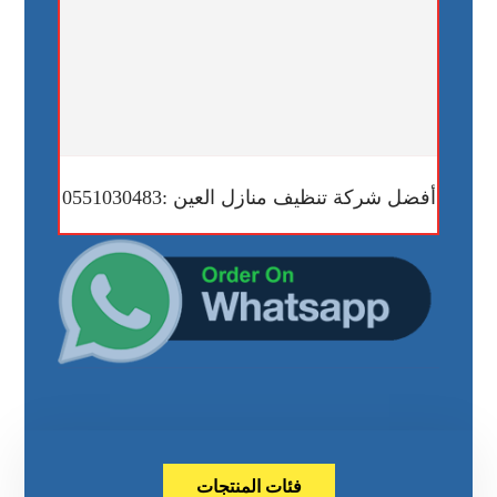
أفضل شركة تنظيف منازل العين :0551030483
فئات المنتجات