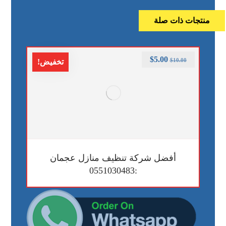
منتجات ذات صلة
$
5.00
$
10.00
تخفيض!
أفضل شركة تنظيف منازل عجمان
:0551030483