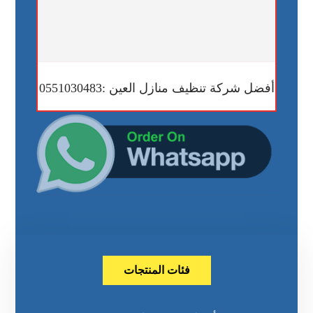
أفضل شركة تنظيف منازل العين :0551030483
فئات المنتجات