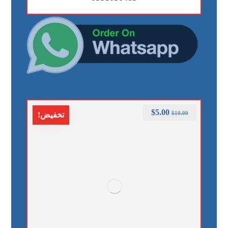
$
5.00
$
10.00
تخفيض!