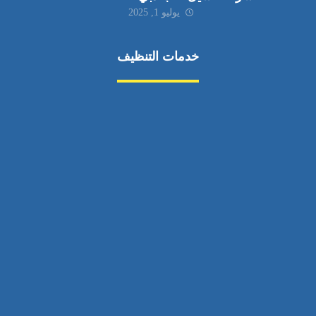
يوليو 1, 2025
خدمات التنظيف
مكافحة الآفات
مركبة
بناء
غسيل سيارة
صيانة
تجاري
عادي
خدمات
الداخلية
الخارج
اتصال
لورم
معلومات