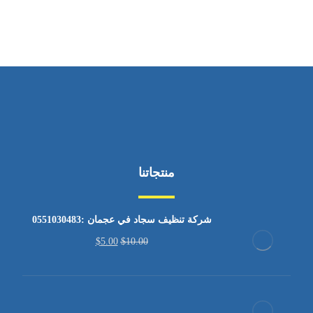
من السبت إلى الجمعة 9:٠٠ - 12:٠٠
منتجاتنا
شركة تنظيف سجاد في عجمان :0551030483
$
5.00
$
10.00