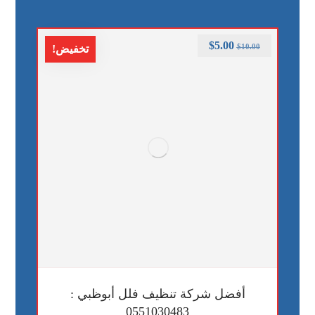
$
5.00
$
10.00
تخفيض!
أفضل شركة تنظيف فلل أبوظبي :
0551030483