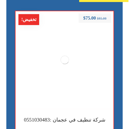
$
75.00
$
95.00
تخفيض!
شركة تنظيف في عجمان :0551030483