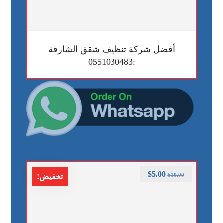
أفضل شركة تنظيف شقق الشارقة
:0551030483
$
5.00
$
10.00
تخفيض!