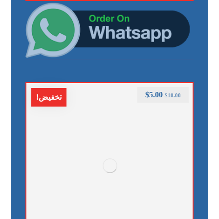
$
5.00
$
10.00
تخفيض!