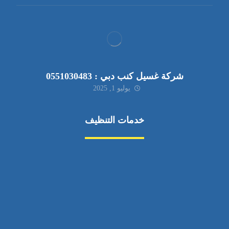
شركة غسيل كنب دبي : 0551030483
يوليو 1, 2025
خدمات التنظيف
مكافحة الآفات
مركبة
بناء
غسيل سيارة
صيانة
تجاري
عادي