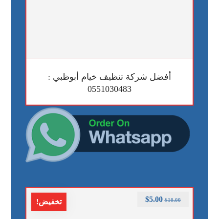
أفضل شركة تنظيف خيام أبوظبي :
0551030483
$
5.00
$
10.00
تخفيض!