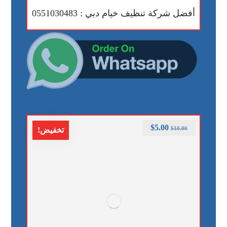
أفضل شركة تنظيف خيام دبي : 0551030483
$
5.00
$
10.00
تخفيض!