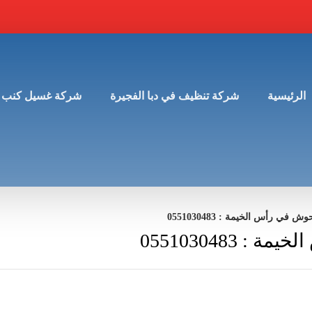
الرئيسية
شركة تنظيف في دبا الفجيرة
شركة غسيل كنب 
 رأس الخيمة : 0551030483
055103048