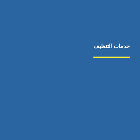
خدمات التنظيف
مكافحة الآفات
مركبة
بناء
غسيل سيارة
صيانة
تجاري
عادي
خدمات
الداخلية
الخارج
اتصال
لورم
معلومات
الخارج
خدمات
خدمات ساخنة