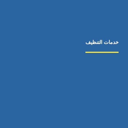
خدمات التنظيف
مكافحة الآفات
مركبة
بناء
غسيل سيارة
صيانة
تجاري
عادي
خدمات
الداخلية
الخارج
اتصال
لورم
معلومات
الخارج
خدمات
خدمات ساخنة