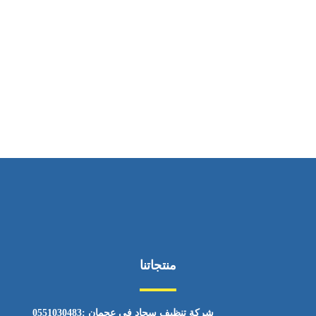
ساعات العمل
من السبت إلى الجمعة 9:٠٠ - 12:٠٠
منتجاتنا
شركة تنظيف سجاد في عجمان :0551030483