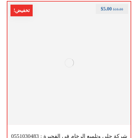
$
5.00
$
10.00
تخفيض!
شركة جلي وتلميع الرخام في الفجيرة : 0551030483