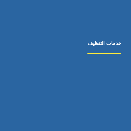
خدمات التنظيف
مكافحة الآفات
مركبة
بناء
غسيل سيارة
صيانة
تجاري
عادي
خدمات
الداخلية
الخارج
اتصال
لورم
معلومات
الخارج
خدمات
خدمات ساخنة