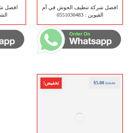
افضل شركة تنظيف الحوش في أم
افضل شر
القيوين : 0551030483
الشارقة
$
5.00
تخفيض!
$
10.00