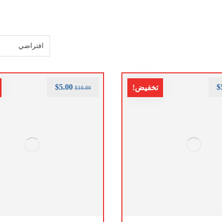
$
5.00
$
تخفيض!
$
10.00