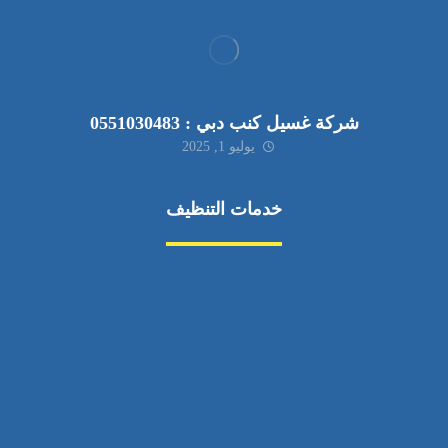
شركة غسيل كنب دبي : 0551030483
يوليو 1, 2025
خدمات التنظيف
مكافحة الآفات
مركبة
بناء
غسيل سيارة
صيانة
تجاري
عادي
خدمات