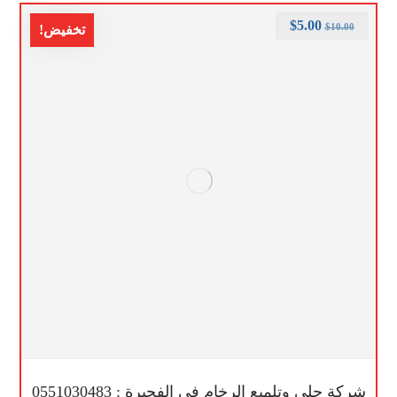
$
5.00
$
10.00
تخفيض!
شركة جلي وتلميع الرخام في الفجيرة : 0551030483