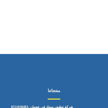
ساعات العمل
من السبت إلى الجمعة 9:٠٠ - 12:٠٠
منتجاتنا
شركة تنظيف سجاد في عجمان :0551030483