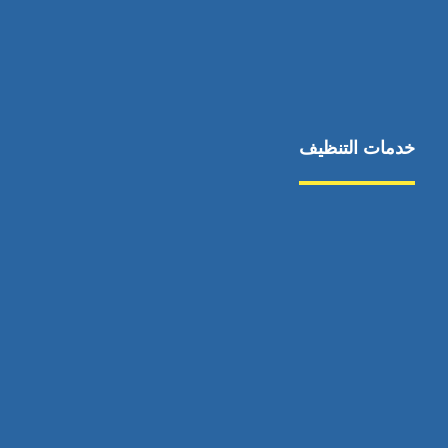
خدمات التنظيف
مكافحة الآفات
مركبة
بناء
غسيل سيارة
صيانة
تجاري
عادي
خدمات
الداخلية
الخارج
اتصال
لورم
معلومات
الخارج
خدمات
خدمات ساخنة