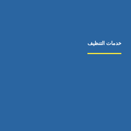
خدمات التنظيف
مكافحة الآفات
مركبة
بناء
غسيل سيارة
صيانة
تجاري
عادي
خدمات
الداخلية
الخارج
اتصال
لورم
معلومات
الخارج
خدمات
خدمات ساخنة