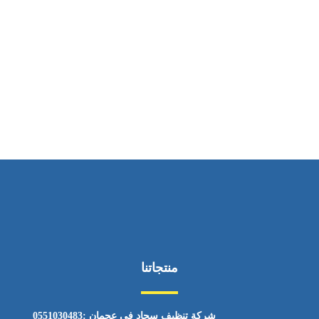
ساعات العمل
من السبت إلى الجمعة 9:٠٠ - 12:٠٠
منتجاتنا
شركة تنظيف سجاد في عجمان :0551030483