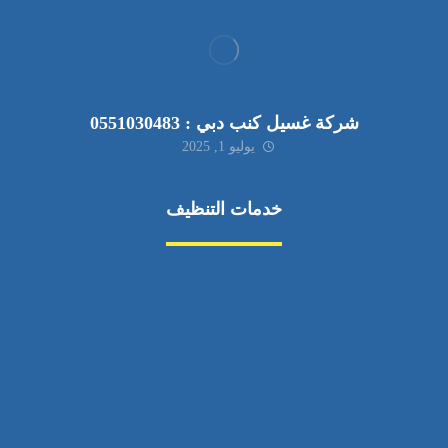
شركة غسيل كنب دبي : 0551030483
يوليو 1, 2025
خدمات التنظيف
مكافحة الآفات
مركبة
بناء
غسيل سيارة
صيانة
تجاري
عادي
خدمات