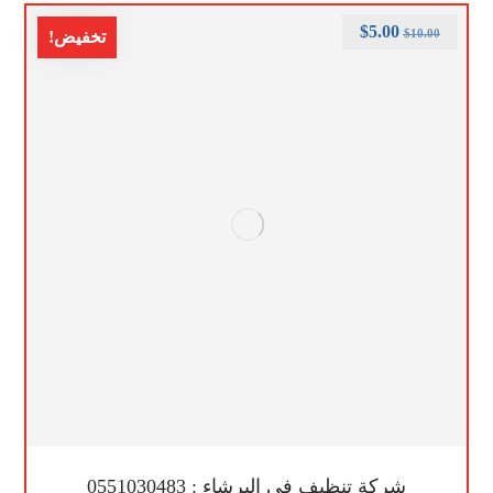
$
5.00
$
10.00
تخفيض!
شركة تنظيف في البرشاء : 0551030483