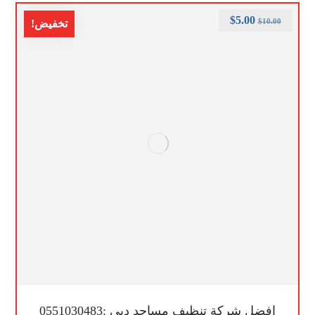
$
5.00
$
10.00
تخفيض!
افضل شركة تنظيف مساجد دبي :0551030483