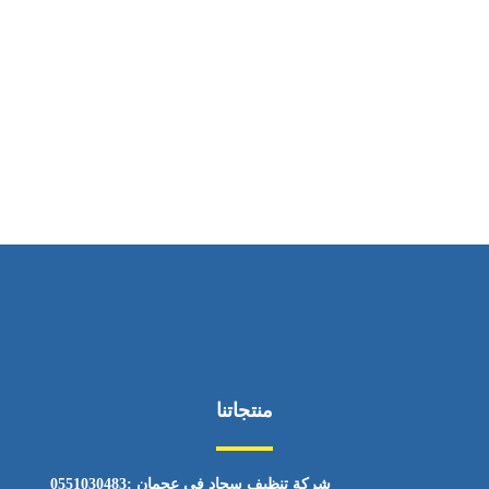
ساعات العمل
من السبت إلى الجمعة 9:٠٠ - 12:٠٠
منتجاتنا
شركة تنظيف سجاد في عجمان :0551030483