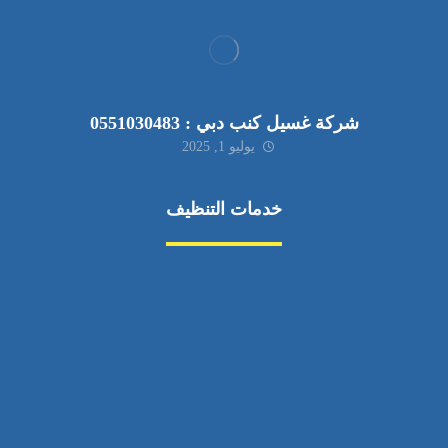
شركة غسيل كنب دبي : 0551030483
يوليو 1, 2025
خدمات التنظيف
مكافحة الآفات
مركبة
بناء
غسيل سيارة
صيانة
تجاري
عادي
خدمات