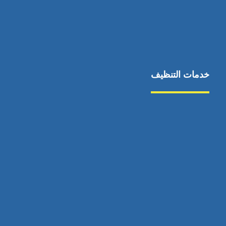
خدمات التنظيف
مكافحة الآفات
مركبة
بناء
غسيل سيارة
صيانة
تجاري
عادي
خدمات
الداخلية
الخارج
اتصال
لورم
معلومات
الخارج
خدمات
خدمات ساخنة