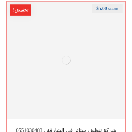
$
5.00
$
10.00
تخفيض!
شركة تنظيف ستائر في الشارقة : 0551030483