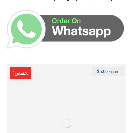
$
5.00
$
10.00
تخفيض!