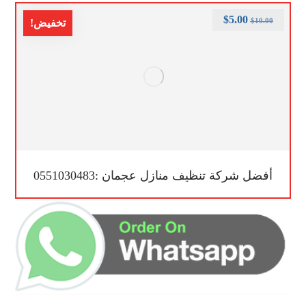
$
5.00
$
10.00
تخفيض!
أفضل شركة تنظيف منازل عجمان :0551030483