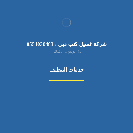
شركة غسيل كنب دبي : 0551030483
يوليو 1, 2025
خدمات التنظيف
مكافحة الآفات
مركبة
بناء
غسيل سيارة
صيانة
تجاري
عادي