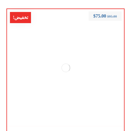
$
75.00
$
95.00
تخفيض!