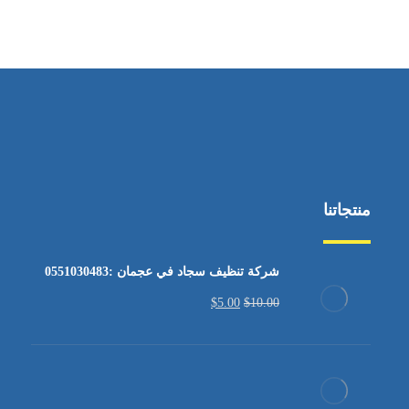
من السبت إلى الجمعة 9:٠٠ - 12:٠٠
منتجاتنا
شركة تنظيف سجاد في عجمان :0551030483
$
5.00
$
10.00