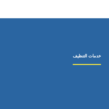
0551030483
خدمات التنظيف
مكافحة الآفات
مركبة
بناء
غسيل سيارة
صيانة
تجاري
عادي
خدمات
الداخلية
الخارج